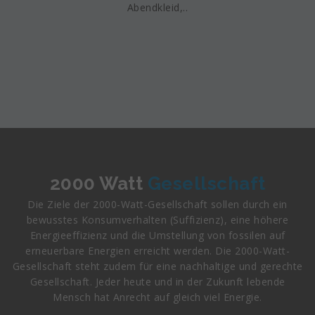
Abendkleid,..
Elektrogeräte
Haushalt
Elektrische Haushaltsgeräte wie Lampen, Kaffeemaschinen und
Textil
Ob Bürostuhl, Gartengrill oder Kinderbett, unsere allround Reparateure
Küchenmixer, alle können bei uns untersucht und Ersatzteile gefunden
In unserem Nähatelier können ihre Kleidungsstücke und Textilien
haben viel Erfahrung um ihre kaputten Gegenstände wieder flott zu
werden. Entweder gemeinsam, oder als Kundenauftrag.
repariert werden. In den täglichen geöffneten Nähatelier kann unter
machen. Ob Holz, Metall oder Kunststoff, unsere schlauen Köpfe werden
geübter Anleitung selber Hand angelegt werden und das Lieblingsstück
ihrem Gerät oder Möbel wieder neues Leben einhauchen.
noch etwas länger getragen werden, oder in ein neues verwandelt werden.
2000 Watt
Gesellschaft
Die Ziele der 2000-Watt-Gesellschaft sollen durch ein
bewusstes Konsumverhalten (Suffizienz), eine höhere
Energieeffizienz und die Umstellung von fossilen auf
erneuerbare Energien erreicht werden. Die 2000-Watt-
Gesellschaft steht zudem für eine nachhaltige und gerechte
Gesellschaft. Jeder heute und in der Zukunft lebende
Mensch hat Anrecht auf gleich viel Energie.