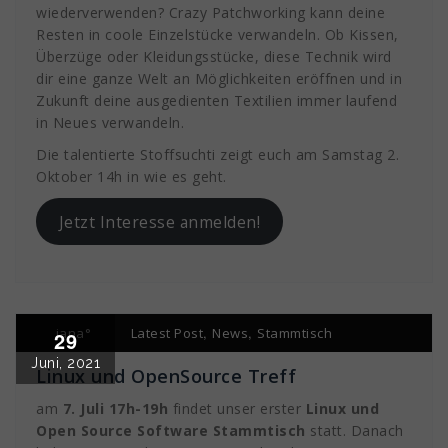
wiederverwenden? Crazy Patchworking kann deine
Resten in coole Einzelstücke verwandeln. Ob Kissen,
Überzüge oder Kleidungsstücke, diese Technik wird
dir eine ganze Welt an Möglichkeiten eröffnen und in
Zukunft deine ausgedienten Textilien immer laufend
in Neues verwandeln.
Die talentierte Stoffsuchti zeigt euch am Samstag 2.
Oktober 14h in wie es geht.
Jetzt Interesse anmelden!
,
,
jana°
Latest Post
News
Stammtisch
29
Juni, 2021
Linux und OpenSource Treff
am
7. Juli 17h-19h
findet unser erster
Linux und
Open Source Software Stammtisch
statt. Danach