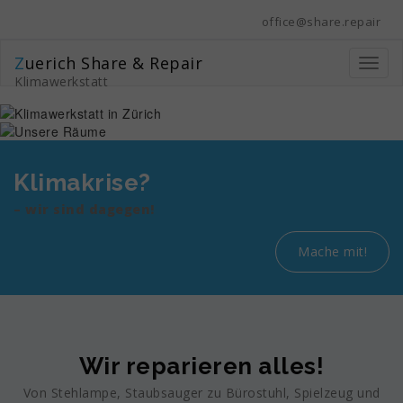
Zum
office@share.repair
Inhalt
springen
Zuerich Share & Repair
Toggl
Klimawerkstatt
naviga
Klimakrise?
– wir sind dagegen!
Mache mit!
Wir reparieren alles!
Von Stehlampe, Staubsauger zu Bürostuhl, Spielzeug und