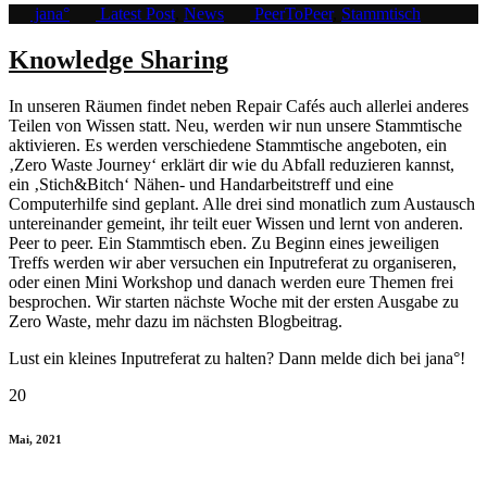
jana°
Latest Post
,
News
PeerToPeer
,
Stammtisch
Knowledge Sharing
In unseren Räumen findet neben Repair Cafés auch allerlei anderes
Teilen von Wissen statt. Neu, werden wir nun unsere Stammtische
aktivieren. Es werden verschiedene Stammtische angeboten, ein
‚Zero Waste Journey‘ erklärt dir wie du Abfall reduzieren kannst,
ein ‚Stich&Bitch‘ Nähen- und Handarbeitstreff und eine
Computerhilfe sind geplant. Alle drei sind monatlich zum Austausch
untereinander gemeint, ihr teilt euer Wissen und lernt von anderen.
Peer to peer. Ein Stammtisch eben. Zu Beginn eines jeweiligen
Treffs werden wir aber versuchen ein Inputreferat zu organiseren,
oder einen Mini Workshop und danach werden eure Themen frei
besprochen. Wir starten nächste Woche mit der ersten Ausgabe zu
Zero Waste, mehr dazu im nächsten Blogbeitrag.
Lust ein kleines Inputreferat zu halten? Dann melde dich bei jana°!
20
Mai, 2021