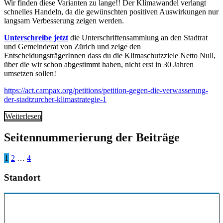
Wir finden diese Varianten zu lange!! Der Klimawandel verlangt
schnelles Handeln, da die gewünschten positiven Auswirkungen nur
langsam Verbesserung zeigen werden.
Unterschreibe jetzt
die Unterschriftensammlung an den Stadtrat
und Gemeinderat von Zürich und zeige den
EntscheidungsträgerInnen dass du die Klimaschutzziele Netto Null,
über die wir schon abgestimmt haben, nicht erst in 30 Jahren
umsetzen sollen!
https://act.campax.org/petitions/petition-gegen-die-verwasserung-
der-stadtzurcher-klimastrategie-1
Weiterlesen
Seitennummerierung der Beiträge
1
2
…
4
Standort