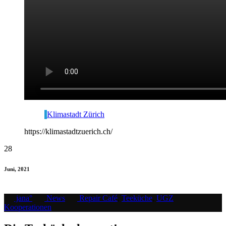
Klimastadt Zürich
https://klimastadtzuerich.ch/
28
Juni, 2021
jana°
News
Repair Café
,
Teeküche
,
UGZ
Kooperationen