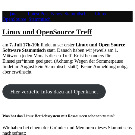
jana°
Latest Post
,
News
,
Stammtisch
Linux
,
OpenSource
,
Stammtisch
Linux und OpenSource Treff
am
7. Juli 17h-19h
findet unser erster
Linux und Open Source
Software Stammtisch
statt. Danach haben wir jeweils am 1.
Mittwoch jeden Monats diesen Treff. Er ist besonders für
Einsteiger*innen geeignet. (Achtung: Wegen der Sommerpause
findet im August kein Stammtisch statt!). Keine Anmeldung nötig,
aber erwünscht.
Hier vertiefte Infos dazu auf Openki.net
Was hat das Linux Betriebssystem mit Ressourcen schonen zu tun?
Wir haben bei einem der Gründer und Mentoren dieses Stammtischs
nachgefragt: