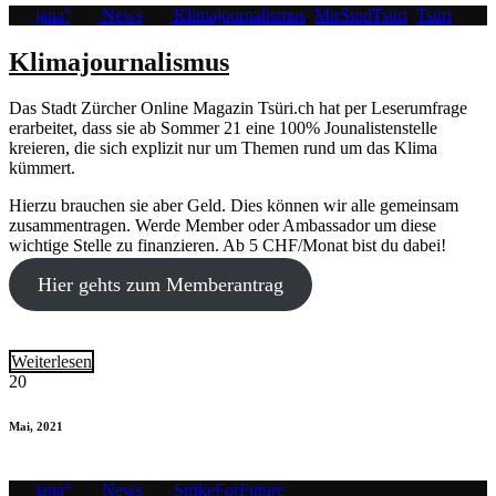
jana°
News
Klimajournalismus
,
MirSindTsüri
,
Tsüri
Klimajournalismus
Das Stadt Zürcher Online Magazin Tsüri.ch hat per Leserumfrage
erarbeitet, dass sie ab Sommer 21 eine 100% Jounalistenstelle
kreieren, die sich explizit nur um Themen rund um das Klima
kümmert.
Hierzu brauchen sie aber Geld. Dies können wir alle gemeinsam
zusammentragen. Werde Member oder Ambassador um diese
wichtige Stelle zu finanzieren. Ab 5 CHF/Monat bist du dabei!
Hier gehts zum Memberantrag
Weiterlesen
20
Mai, 2021
jana°
News
StrikeForFuture