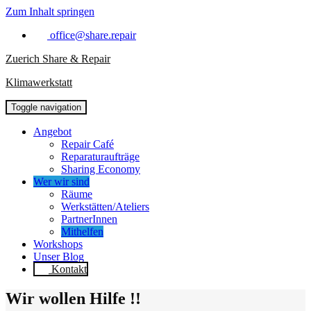
Zum Inhalt springen
office@share.repair
Zuerich Share & Repair
Klimawerkstatt
Toggle navigation
Angebot
Repair Café
Reparaturaufträge
Sharing Economy
Wer wir sind
Räume
Werkstätten/Ateliers
PartnerInnen
Mithelfen
Workshops
Unser Blog
Kontakt
Wir wollen Hilfe !!